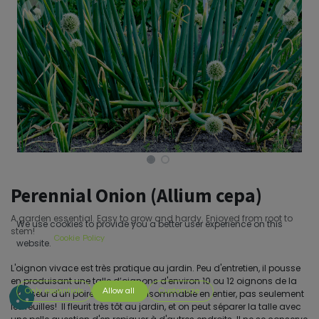
Perennial Onion (Allium cepa)
A garden essential. Easy to grow and hardy. Enjoyed from root to
We use cookies to provide you a better user experience on this
stem!
Cookie Policy
website.
L'oignon vivace est très pratique au jardin. Peu d'entretien, il pousse
en produisant une talle d’oignons d'environ 10 ou 12 oignons de la
Only essentials
Allow all
Customize
grosseur d'un poireau. Il est consommable en entier, pas seulement
les feuilles! Il fleurit très tôt au jardin, et on peut séparer la talle avec