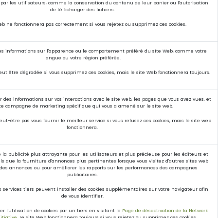
par les utilisateurs, comme la conservation du contenu de leur panier ou l'autorisation
de télécharger des fichiers.
eb ne fonctionnera pas correctement si vous rejetez ou supprimez ces cookies.
s informations sur l'apparence ou le comportement préféré du site Web, comme votre
langue ou votre région préférée.
eut être dégradée si vous supprimez ces cookies, mais le site Web fonctionnera toujours.
er des informations sur vos interactions avec le site web, les pages que vous avez vues, et
te campagne de marketing spécifique qui vous a amené sur le site web.
ut-être pas vous fournir le meilleur service si vous refusez ces cookies, mais le site web
fonctionnera.
e la publicité plus attrayante pour les utilisateurs et plus précieuse pour les éditeurs et
ls que la fourniture d'annonces plus pertinentes lorsque vous visitez d'autres sites web
 des annonces ou pour améliorer les rapports sur les performances des campagnes
publicitaires.
 services tiers peuvent installer des cookies supplémentaires sur votre navigateur afin
de vous identifier.
r l'utilisation de cookies par un tiers en visitant le
Page de désactivation de la Network
itiative
. Le site Web fonctionnera toujours si vous rejetez ou supprimez ces cookies.