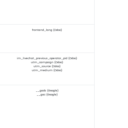
frontend_lang (Odoo)
im_livechat_previous_operator_pid (Odoo)
utm_campaign (Odoo)
utm_source (Odoo)
utm_medium (Odoo)
__gads (Google)
__gac (Google)