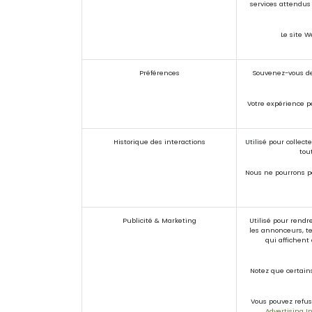
services attendus 
Le site W
Préférences
Souvenez-vous de
Votre expérience p
Historique des interactions
Utilisé pour collect
tou
Nous ne pourrons pe
Publicité & Marketing
Utilisé pour rendr
les annonceurs, te
qui affichent
Notez que certains
Vous pouvez refuse
Advertising In