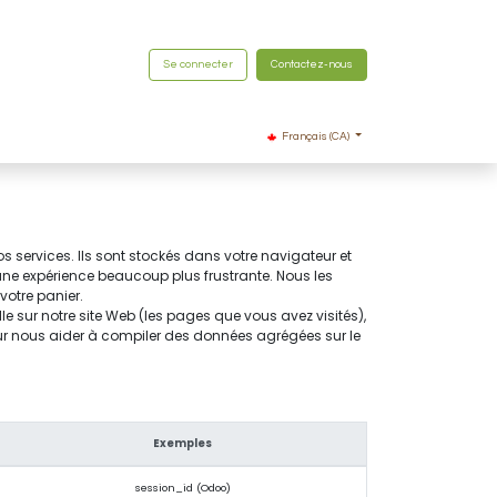
Se connecter
Contactez-nous
Français (CA)
 services. Ils sont stockés dans votre navigateur et
 une expérience beaucoup plus frustrante. Nous les
votre panier.
e sur notre site Web (les pages que vous avez visités),
our nous aider à compiler des données agrégées sur le
Exemples
session_id (Odoo)