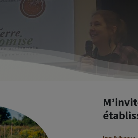
M’invit
établi
Lyne Bellemare