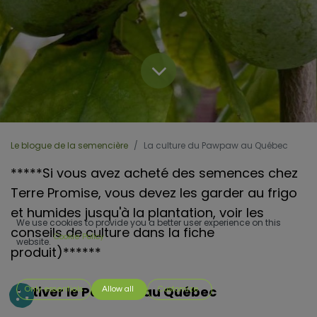
Le blogue de la semencière
La culture du Pawpaw au Québec
*****Si vous avez acheté des semences chez
Terre Promise, vous devez les garder au frigo
et humides jusqu'à la plantation, voir les
We use cookies to provide you a better user experience on this
conseils de culture dans la fiche
Cookie Policy
website.
produit)******
Cultiver le Pawpaw au Québec
Only essentials
Allow all
Customize