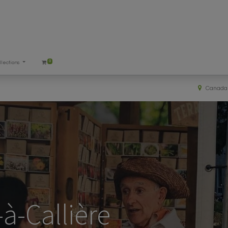
0
llections
Canada
à-Callière