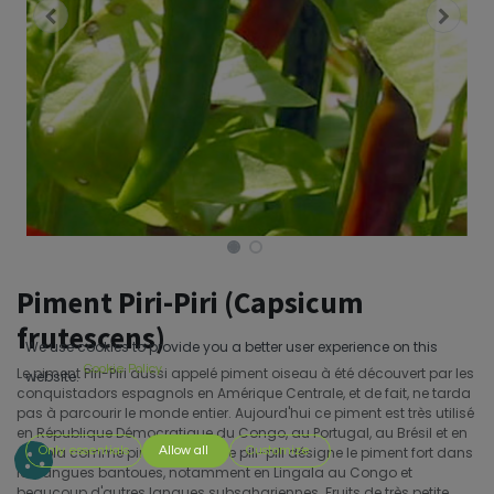
Piment Piri-Piri (Capsicum
frutescens)
We use cookies to provide you a better user experience on this
Cookie Policy
Le piment Piri-Piri aussi appelé piment oiseau à été découvert par les
website.
conquistadors espagnols en Amérique Centrale, et de fait, ne tarda
pas à parcourir le monde entier. Aujourd'hui ce piment est très utilisé
en République Démocratique du Congo, au Portugal, au Brésil et en
Angola comme piri-piri. Le terme pili-pili désigne le piment fort dans
Only essentials
Allow all
Customize
les langues bantoues, notamment en Lingala au Congo et
beaucoup d'autres langues subsahariennes. Fruits de très petite