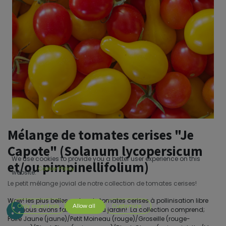
Mélange de tomates cerises "Je
Capote" (Solanum lycopersicum
We use cookies to provide you a better user experience on this
et/ou pimpinellifolium)
Cookie Policy
website.
Le petit mélange jovial de notre collection de tomates cerises!
Wow! les plus belles sortes de tomates cerises à pollinisation libre
Only essentials
Allow all
Customize
que nous avons fait pousser au jardin! La collection comprend;
Poire Jaune (jaune)/Petit Moineau (rouge)/Groseille (rouge-