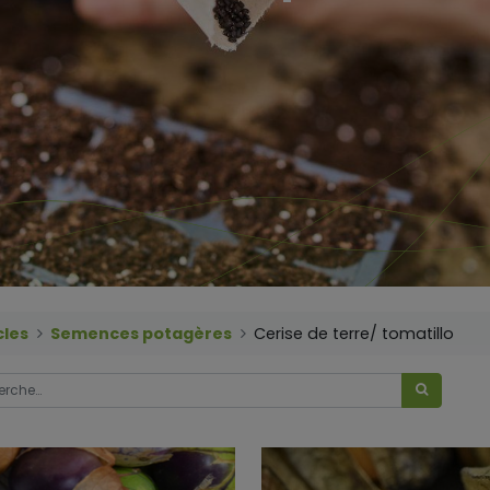
cles
Semences potagères
Cerise de terre/ tomatillo